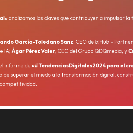
al»
analizamos las claves que contribuyen a impulsar la 
ando García-Toledano Sanz
, CEO de b!Hub – Partner
e IA;
Ágar Pérez Valer
, CEO del Grupo QDQmedia, y
C
el informe de
«#TendenciasDigitales2024 para el cr
ia de superar el miedo a la transformación digital, const
a competitividad.