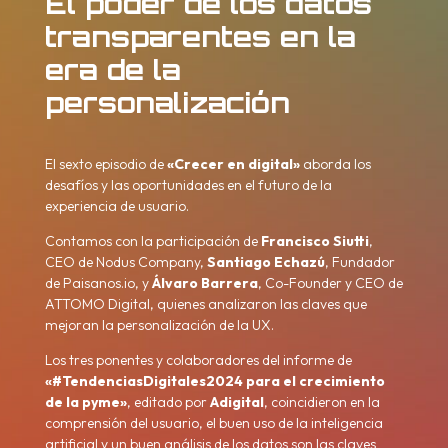
El poder de los datos
transparentes en la
era de la
personalización
El sexto episodio de
«Crecer en digital»
aborda los
desafíos y las oportunidades en el futuro de la
experiencia de usuario.
Contamos con la participación de
Francisco Siutti
,
CEO de Nodus Company,
Santiago Echazú
, Fundador
de Paisanos.io, y
Álvaro Barrera
, Co-Founder y CEO de
ATTOMO Digital, quienes analizaron las claves que
mejoran la personalización de la UX.
Los tres ponentes y colaboradores del informe de
«#TendenciasDigitales2024 para el crecimiento
de la pyme»
, editado por
Adigital
, coincidieron en la
comprensión del usuario, el buen uso de la inteligencia
artificial y un buen análisis de los datos son las claves